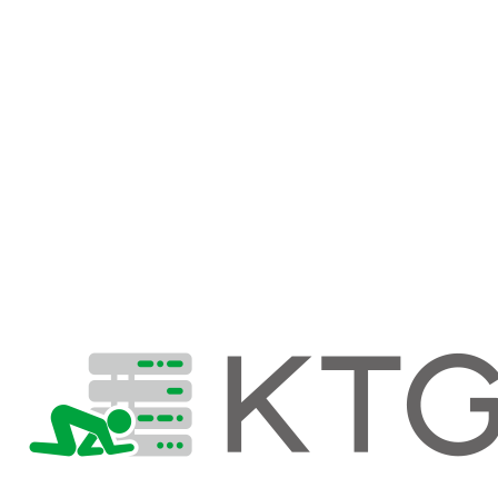
お知らせ
2026/7/9
お知らせ
【新製品】完全クローズドの社内ナ
レッジAI「ROOTA（ルータ）」を2026年7月31日に
リリース
2026/4/13
お知らせ
メディア掲載のお知らせ
2026/4/9
お知らせ
【新サービス】生成AI×検索を融合
した業務支援ツール「FUJI RAG」を公開
2026/1/5
お知らせ
事務所移転のお知らせ
2025/12/15
お知らせ
2025年 年末年始休業のお知らせ