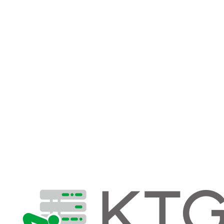
音声技術に特化したシステム開発
ミニマム
月額 10万円
10時間 / PC・ソフトウェアサポート
スタンダード
月額 15万円
15時間 / ツール運用・IT課題提案
プロフェッショナル
月額 30万円
30時間 / Web構築・運用・サーバー管理