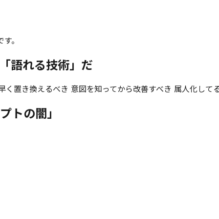
です。
。「語れる技術」だ
 早く置き換えるべき 意図を知ってから改善すべき 属人化して
リプトの闇」