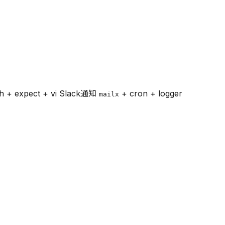
 + expect + vi Slack通知
+ cron + logger
mailx