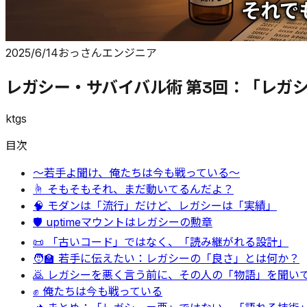
2025/6/14
おっさんエンジニア
レガシー・サバイバル術 第3回：「レガ
ktgs
目次
〜若手よ聞け、俺たちは今も戦っている〜
☝️ そもそもそれ、まだ動いてるんだよ？
🧠 モダンは「流行」だけど、レガシーは「実績」
🛡️ uptimeマウントはレガシーの勲章
📜 「古いコード」ではなく、「読み継がれる設計」
🧑‍🏫 若手に伝えたい：レガシーの「良さ」とは何か？
🙇 レガシーを悪く言う前に、その人の「物語」を聞い
✊ 俺たちは今も戦っている