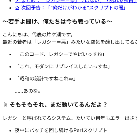
📌 まとめ：「レガシー＝悪」ではない。「語れる技術
🔮 次回予告：「“俺だけがわかる”スクリプトの闇」
〜若手よ聞け、俺たちは今も戦っている〜
こんにちは、代表の片ケ瀬です。
最近の若者は「レガシー＝悪」みたいな空気を醸し出してる
「このコード、レガシーでやばいっすね」
「これ、モダンにリプレイスしたいっすね」
「昭和の設計ですねこれｗ」
……あのな。
☝️ そもそもそれ、まだ
動いてる
んだよ？
レガシーと呼ばれてるシステム、たいてい何年もエラー出さ
夜中にバッチを回し続けるPerlスクリプト