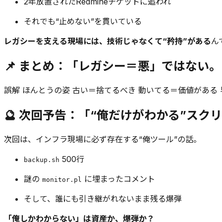
2年放置されたRedmineチケットに追われ
それでも“止めない”を貫いている
レガシーを支える現場には、技術じゃなくて“矜持”がある
ん
📌 まとめ：「レガシー＝悪」ではない
誤解 ほんとうの姿 古い＝捨てるべき 動いてる＝価値がある
🔮 次回予告：「“俺だけがわかる”スク
次回は、インフラ現場に必ず存在する“俺ツール”の話。
500行
backup.sh
謎の
に埋まったコメント
monitor.pl
そして、誰にも引き継がれないまま残る爆弾
「俺しかわからない」は資産か、爆弾か？