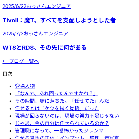
2025/6/22
おっさんエンジニア
Tivoli：魔T、すべてを支配しようとした者
2025/7/3
おっさんエンジニア
WTSとRDS、その先に何がある
← ブログ一覧へ
目次
登場人物
「なんで、あれ回ったんですかね？」
その瞬間、腑に落ちた。「任せてた」んだ
任せるとは「ケツを拭く覚悟」だった
現場が回らないのは、現場の努力不足じゃない
じゃあ、今の自分は任せられているのか？
管理職になって、一番怖かったジレンマ
任せる覚悟の正体：インプット、整理、青写真