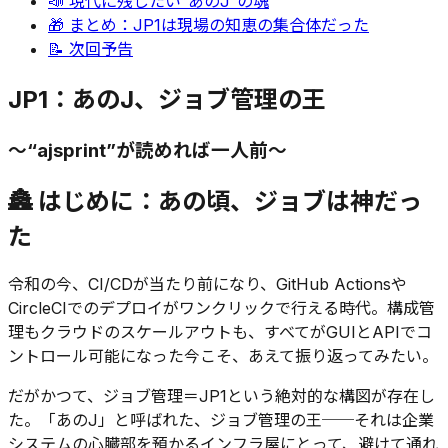
📣 現代に残したい“あのJ”の魂
🎁 まとめ：JP1は現場の知恵の集合体だった
📝 次回予告
JP1：あのJ、ジョブ管理の王
〜“ajsprint”が読めれば一人前〜
🏯 はじめに：あの頃、ジョブは神だっ
た
令和の今、CI/CDが当たり前になり、GitHub Actionsや
CircleCIでのデプロイがワンクリックで行える時代。構成管
理もクラウドのスケールアウトも、すべてがGUIとAPIでコ
ントロール可能になった今こそ、あえて振り返ってみたい。
だがかつて、ジョブ管理＝JP1という絶対的な構図が存在し
た。「あのJ」と呼ばれた、ジョブ管理の王──それは企業
システムの心臓部を預かるインフラ屋にとって、避けて通れ