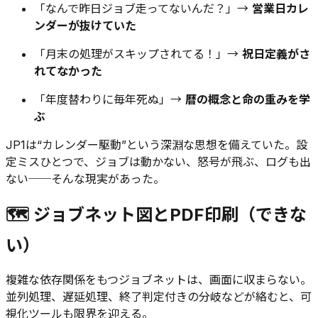
「なんで昨日ジョブ走ってないんだ？」→
営業日カレ
ンダーが抜けていた
「月末の処理がスキップされてる！」→
祝日定義がさ
れてなかった
「年度替わりに毎年死ぬ」→
暦の概念と命の重みを学
ぶ
JP1は“カレンダー駆動”という深淵な思想を備えていた。設
定ミスひとつで、ジョブは動かない、怒号が飛ぶ、ログも出
ない──そんな現実があった。
🗺 ジョブネット図とPDF印刷（できな
い）
複雑な依存関係をもつジョブネットは、画面に収まらない。
並列処理、遅延処理、終了判定付きの分岐などが絡むと、可
視化ツールも限界を迎える。