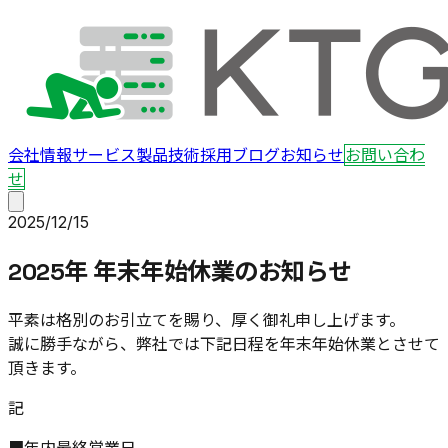
会社情報
サービス
製品
技術
採用
ブログ
お知らせ
お問い合わ
せ
2025/12/15
2025年 年末年始休業のお知らせ
平素は格別のお引立てを賜り、厚く御礼申し上げます。
誠に勝手ながら、弊社では下記日程を年末年始休業とさせて
頂きます。
記
■年内最終営業日