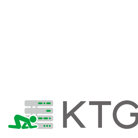
パスワードを使用しないため、パスワードの盗難・漏
洩リスクを低減します。
公開鍵認証・暗号化通信・ハッシュ化により、盗聴や
なりすましを防止します。