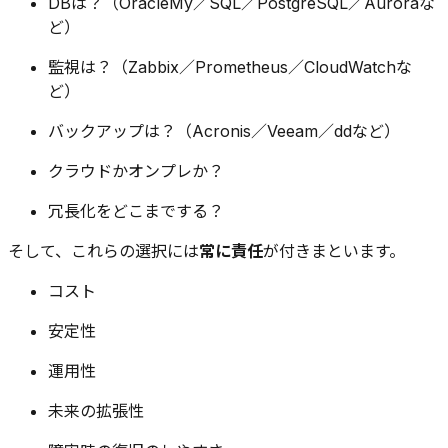
DBは？（OracleMy／SQL／PostgreSQL／Auroraな
ど）
監視は？（Zabbix／Prometheus／CloudWatchな
ど）
バックアップは？（Acronis／Veeam／ddなど）
クラウドかオンプレか？
冗長化をどこまでする？
そして、これらの選択には
常に責任
が付きまといます。
コスト
安定性
運用性
未来の拡張性