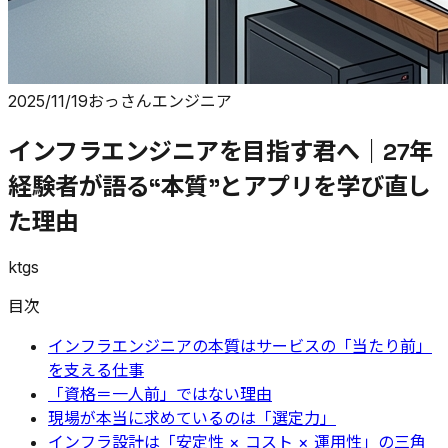
2025/11/19
おっさんエンジニア
インフラエンジニアを目指す君へ｜27年
経験者が語る“本質”とアプリを学び直し
た理由
ktgs
目次
インフラエンジニアの本質はサービスの「当たり前」
を支える仕事
「資格＝一人前」ではない理由
現場が本当に求めているのは「選定力」
インフラ設計は「安定性 × コスト × 運用性」の三角