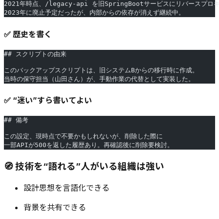
2021年時点、/legacy-api を旧SpringBootサービスにリバース
2023年に廃止予定だったが、内部からの依存が消えず継続中。
✅ 歴史を書く
## スクリプトの由来
このバックアップスクリプトは、旧システムBからの移行時に作成。
当時の保守担当（山田さん）が、手動作業の代替として実装した。
✅ “迷い”すら書いてよい
## 備考
この設定、現時点で不要かもしれないが、削除した際に
一部APIが500を返した履歴あり。再確認後に削除要検討。
🧭 技術を“語れる”人がいる組織は強い
設計思想を言語化できる
背景を共有できる