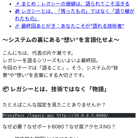
📌 まとめ：レガシーの価値は、語られてこそ活きる
🎁 レガシーとは、「残ったもの」ではなく「語り継が
れたもの」
🎉 最終回あとがき：あなたこそが“語れる技術者”
〜システムの裏にある“想い”を言語化せよ〜
こんにちは、代表の片ケ瀬です。
レガシーを語るシリーズもいよいよ最終回。
今回のテーマは「語ること」。そう、システムの“背
景”や“想い”を言葉にする大切さです。
📦 レガシーとは、技術ではなく「物語」
たとえばこんな設定を見たことありませんか？
ProxyPass /legacy-api http://10.0.0.5:8080/
なぜ必要？なぜポート8080？なぜ直アクセスNG？