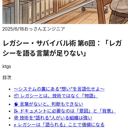
2025/6/18
おっさんエンジニア
レガシー・サバイバル術 第6回：「レガ
シーを語る言葉が足りない」
ktgs
目次
〜システムの裏にある“想い”を言語化せよ〜
📦 レガシーとは、技術ではなく「物語」
🧠 言葉がないと、判断もできない
📝 ドキュメントに必要なのは「意図」と「背景」
🧭 技術を“語れる”人がいる組織は強い
✊ レガシーは「語られる」ことで価値になる