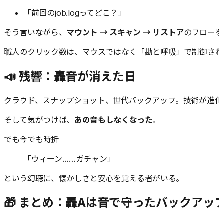
「前回のjob.logってどこ？」
そう言いながら、
マウント → スキャン → リストア
のフロー
職人のクリック数は、マウスではなく「勘と呼吸」で制御さ
📣 残響：轟音が消えた日
クラウド、スナップショット、世代バックアップ。技術が進
そして気がつけば、
あの音もしなくなった
。
でも今でも時折──
「ウィーン……ガチャン」
という幻聴に、懐かしさと安心を覚える者がいる。
🎁 まとめ：轟Aは音で守ったバックアッ