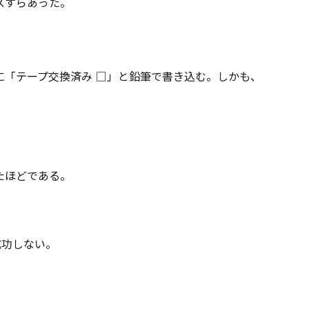
スすらあった。
に「テープ交換済み □」と鉛筆で書き込む。しかも、
たほどである。
成功しない。