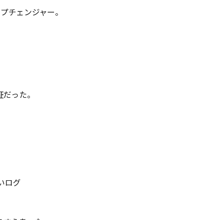
ープチェンジャー。
証だった。
いログ