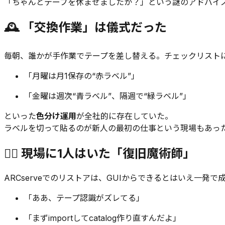
「ちゃんとテープを休ませましたか？」という謎のアドバイ
🕰️ 「交換作業」は儀式だった
毎朝、誰かが手作業でテープを差し替える。チェックリスト
「月曜は月1保存の“赤ラベル”」
「金曜は週次“青ラベル”、隔週で“緑ラベル”」
といった
色分け運用
が全社的に存在していた。
ラベルを切って貼るのが新人の最初の仕事という現場もあっ
🧙‍♂️ 現場に1人はいた「復旧魔術師」
ARCserveでのリストアは、GUIからできるとはいえ一発で
「ああ、テープ認識がズレてる」
「まずimportしてcatalog作り直すんだよ」