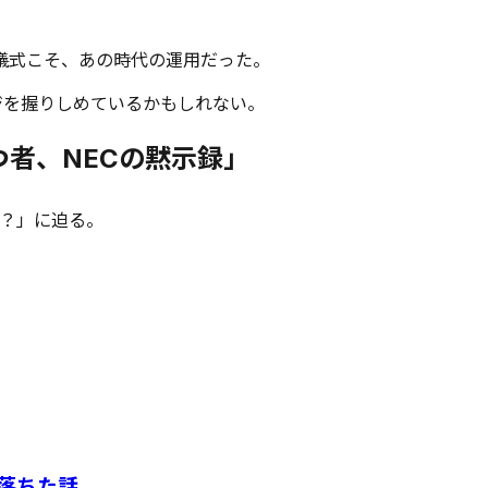
儀式こそ、あの時代の運用だった。
ジを握りしめているかもしれない。
つ者、NECの黙示録」
何？」に迫る。
落ちた話