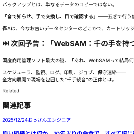
バックアップとは、単なるデータのコピーではない。
「音で知らせ、手で交換し、目で確認する」
——五感で行う
轟Aは、今なお古いデータセンターのどこかで、カートリッ
⏭ 次回予告：「WebSAM：千の手を持
国産商用管理ソフト最大の謎、「あれ、WebSAMって結局
スケジューラ、監視、ログ、印刷、ジョブ、保守連絡──
全方向展開で現場を包囲した“千手観音”の正体とは。
Related
関連記事
2025/12/24
おっさんエンジニア
強い組織とは何か。10年ぶりの会食で、すべて腑に