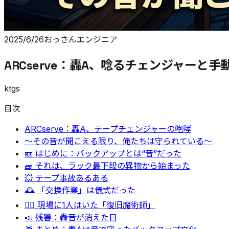
2025/6/26
おっさんエンジニア
ARCserve：轟A、唸るチェンジャーと
ktgs
目次
ARCserve：轟A、テープチェンジャーの咆哮
〜その音が聞こえる限り、俺たちは守られている〜
📼 はじめに：バックアップとは“音”だった
🧱 それは、ラック最下段の異物から始まった
💥 テープ事故あるある
🕰️ 「交換作業」は儀式だった
🧙‍♂️ 現場に1人はいた「復旧魔術師」
📣 残響：轟音が消えた日