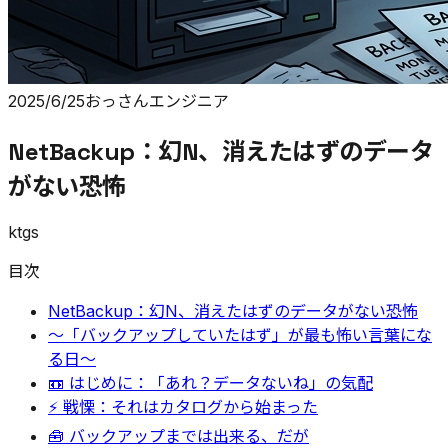
2025/6/25
おっさんエンジニア
NetBackup：幻N、消えたはずのデータ
がない恐怖
ktgs
目次
NetBackup：幻N、消えたはずのデータがない恐怖
〜「バックアップしていたはず」が最も怖い言葉にな
る日〜
📼 はじめに：「あれ？データないね」の気配
⚡ 戦慄：それはカタログから始まった
🧰 バックアップまでは出来る、だが