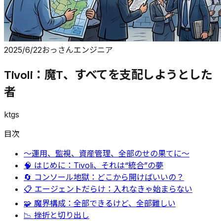
2025/6/22
おっさんエンジニア
Tivoli：魔T、すべてを支配しようとした
者
ktgs
目次
〜運用、監視、資産管理、全部のせの果てに〜
🧠 はじめに：Tivoli、それは“統合”の夢
🔄 コンソール地獄：どこから開けばいいの？
📋 エージェントだらけ：入れなきゃ始まらない
🧩 魔界構成：全部できるけど、全部難しい
📉 挫折と切り出し