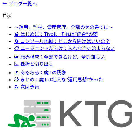
← ブログ一覧へ
目次
〜運用、監視、資産管理、全部のせの果てに〜
🧠 はじめに：Tivoli、それは“統合”の夢
🔄 コンソール地獄：どこから開けばいいの？
📋 エージェントだらけ：入れなきゃ始まらない
🧩 魔界構成：全部できるけど、全部難しい
📉 挫折と切り出し
👴 あるある：魔Tの残像
🎁 まとめ：魔Tは壮大な“運用思想”だった
📝 次回予告