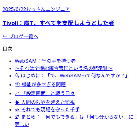
2025/6/22
おっさんエンジニア
Tivoli：魔T、すべてを支配しようとした者
← ブログ一覧へ
目次
WebSAM：千の手を持つ者
〜それは全機能統合管理という名の黙示録〜
🔍 はじめに：「で、WebSAMって何なんですか？」
📦 機能が多すぎる問題
📈 「設定画面」と戦う日々
🧠 人間の限界を超えた監視
📣 それでも現場を守った千手
🎁 まとめ：「何でもできる」は「何も分からない」に
等しい