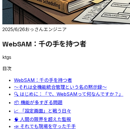
2025/6/26
おっさんエンジニア
WebSAM：千の手を持つ者
ktgs
目次
WebSAM：千の手を持つ者
〜それは全機能統合管理という名の黙示録〜
🔍 はじめに：「で、WebSAMって何なんですか？」
📦 機能が多すぎる問題
📈 「設定画面」と戦う日々
🧠 人間の限界を超えた監視
📣 それでも現場を守った千手